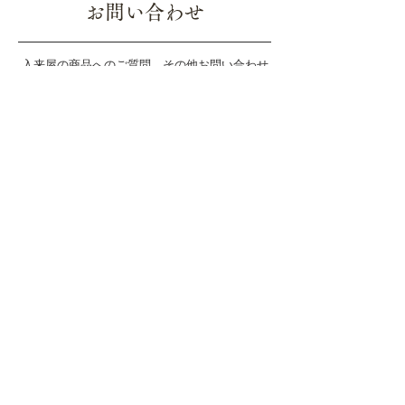
ます）
ポリフェノール値：
100g中36mg
お問い合わせ
＊商品の不良、配送中の破損の場合は弊社
抗酸化活性：
100g中390μmol-Trolox
が負担致します。着払いにてお送り下さ
い。
入来屋の商品へのご質問、その他お問い合わせ
は、下記メールフォームよりご連絡ください。
​担当より折り返し連絡いたします。3日経っても
連絡がない場合は、お手数ではございますが、
095-893−5442
までお電話をお願いいたします。