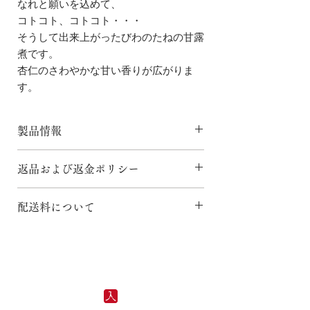
なれと願いを込めて、
コトコト、コトコト・・・
そうして出来上がったびわのたねの甘露
煮です。
杏仁のさわやかな甘い香りが広がりま
す。
製品情報
原材料名：
びわの種、麦芽水あめ、希少糖
返品および返金ポリシー
含有シロップ、重曹、塩
内容量：
140g（種＋シロップ）
＊受注発注になりますので返品は基本的に
保存方法：
直射日光を避け、冷暗所で保存
配送料について
受け付けておりません。
してください。
＊商品及び配送には、万全の注意を致して
製造国：
日本
こちらの商品は、通常配送の商品です。
おりますが、万一不都合がございましたら
エネルギー：
209kcal
配送料で、配送先の「国・都道府県」を選
お取り換え致しますので、ご連絡下さい。
たんぱく質：
1.5g
択し、「通常配送」を選択してレジへお進
お客様のご都合による返品・交換は事前に
資質：
0.1g
みください。
メールまたは電話でご連絡下さいませ。そ
炭水化物：
50.5g
の際の返品送料はお客様負担でお願い致し
ナトリウム：
323mg(食塩相当量0.8g)