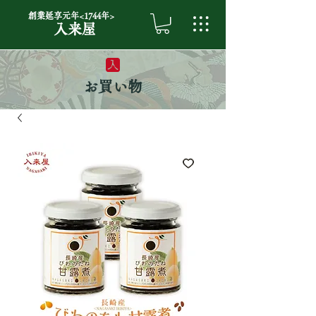
創業延享元年<1744年>
入来屋
お買い物