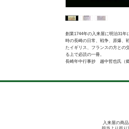
創業1744年の入来屋に明治3
時の長崎の日常、戦争、原爆、
たイギリス、フランスの方との
る上で必読の一冊。
長崎年中行事抄 越中哲也氏（郷
入来屋の商品
​担当より折