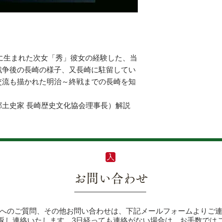
配送料で、配送先の
ご連絡下さい。お客
配送」を選択してレ
にメールまたは電話
送料はお客様負担で
【クール便との同梱
＊商品の不良、配送
・クール便との同時
す。着払いにてお送
注意ください。
1年に生まれた次女「秀」彼女の経験した、当
戦争後の長崎の様子、又長崎に駐留してい
交流も描かれた明治～終戦までの長崎を知
土史家 長崎歴史文化協会理事長）解説
お問い合わせ
へのご質問、その他お問い合わせは、下記メールフォームよりご
り返し連絡いたします。3日経っても連絡がない場合は、お手数では