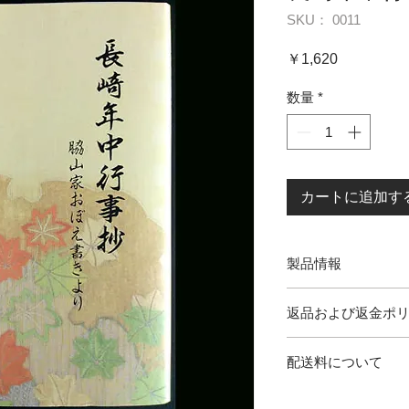
SKU： 0011
価
￥1,620
格
数量
*
カートに追加す
製品情報
著 書 名：
長崎年中行
返品および返金ポ
（郷土史 家 長崎歴
内容量解説著者：
脇
＊受注発注になりま
（全国料理学校協会
配送料について
りません。
ページ数：
158
＊商品及び配送には
出版：
自費出版
こちらの商品は、通
万一不都合がござい