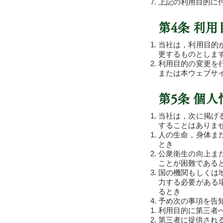
上記の利用目的に
第4条 利
当社は，利用目的
更するものとしま
利用目的の変更を
または本ウェブサ
第5条 個
当社は，次に掲げ
することはありま
人の生命，身体ま
とき
公衆衛生の向上ま
ことが困難である
国の機関もしくは
力する必要がある
るとき
予め次の事項を告
利用目的に第三者
第三者に提供され