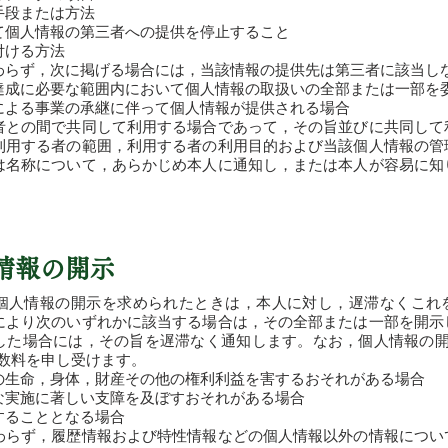
手段または方法
て個人情報の第三者への提供を停止すること
付ける方法
わらず，次に掲げる場合には，当該情報の提供先は第三者に該当し
達成に必要な範囲内において個人情報の取扱いの全部または一部を
による事業の承継に伴って個人情報が提供される場合
者との間で共同して利用する場合であって，その旨並びに共同して
利用する者の範囲，利用する者の利用目的および当該個人情報の管
は名称について，あらかじめ本人に通知し，または本人が容易に知
人情報の開示
個人情報の開示を求められたときは，本人に対し，遅滞なくこれ
により次のいずれかに該当する場合は，その全部または一部を開示
した場合には，その旨を遅滞なく通知します。なお，個人情報の開
の手数料を申し受けます。
の生命，身体，財産その他の権利利益を害するおそれがある場合
な実施に著しい支障を及ぼすおそれがある場合
することとなる場合
わらず，履歴情報および特性情報などの個人情報以外の情報につい