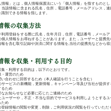
人情報」とは，個人情報保護法にいう「個人情報」を指すものとし
，当該情報に含まれる氏名，住所，電話番号，メールアドレス，連
を識別できる情報を指します。
人情報の収集方法
が利用登録をする際に氏名，生年月日，住所，電話番号，メールア
の個人情報をお尋ねすることがあります。また，ユーザーと提携先
情報を含む取引記録や決済に関する情報を,当社の提携先などから収
人情報を収集・利用する目的
収集・利用する目的は，以下のとおりです。
供・運営のため
問い合わせに回答するため（本人確認を行うことを含む）
のサービスの新機能，更新情報，キャンペーン等及び当社が提供す
するため
要なお知らせなど必要に応じたご連絡のため
たユーザーや，不正・不当な目的でサービスを利用しようとするユ
るため
の登録情報の閲覧や変更，削除，ご利用状況の閲覧を行っていただ