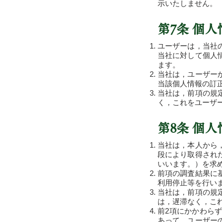
示いたしません。
第7条 個
ユーザーは，当社
当社に対して個人
ます。
当社は，ユーザー
当該個人情報の訂
当社は，前項の規
く，これをユーザ
第8条 個
当社は，本人から
段により取得され
いいます。）を求
前項の調査結果に
利用停止等を行い
当社は，前項の規
は，遅滞なく，こ
前2項にかかわら
あって，ユーザー