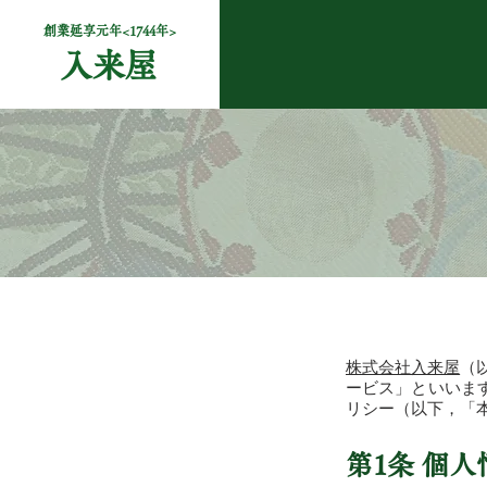
創業延享元年<1744年>
入来屋
株式会社入来屋
（
ービス」といいま
リシー（以下，「
第1条 個人