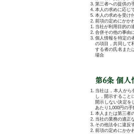
第三者への提供の
本人の求めに応じ
本人の求めを受け
前項の定めにかか
当社が利用目的の
合併その他の事由
個人情報を特定の
の項目，共同して
する者の氏名また
場合
第6条 個
当社は，本人から
し，開示すること
開示しない決定を
あたり1,000円
本人または第三者
当社の業務の適正
その他法令に違反
前項の定めにかか