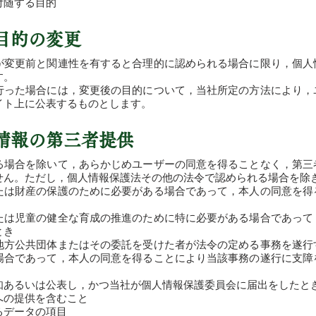
付随する目的
用目的の変更
が変更前と関連性を有すると合理的に認められる場合に限り，個人
す。
行った場合には，変更後の目的について，当社所定の方法により，
イト上に公表するものとします。
人情報の第三者提供
る場合を除いて，あらかじめユーザーの同意を得ることなく，第三
せん。ただし，個人情報保護法その他の法令で認められる場合を除
たは財産の保護のために必要がある場合であって，本人の同意を得
たは児童の健全な育成の推進のために特に必要がある場合であって
とき
地方公共団体またはその委託を受けた者が法令の定める事務を遂行
場合であって，本人の同意を得ることにより当該事務の遂行に支障
知あるいは公表し，かつ当社が個人情報保護委員会に届出をしたと
への提供を含むこと
るデータの項目