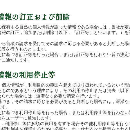
人情報の訂正および削除
の保有する自己の個人情報が誤った情報である場合には，当社が定
情報の訂正，追加または削除（以下，「訂正等」といいます。）を
から前項の請求を受けてその請求に応じる必要があると判断した場
正等を行うものとします。
定に基づき訂正等を行った場合，または訂正等を行わない旨の決定
ーに通知します。
人情報の利用停止等
，個人情報が，利用目的の範囲を超えて取り扱われているという理
たものであるという理由により，その利用の停止または消去（以下
められた場合には，遅滞なく必要な調査を行います。
基づき，その請求に応じる必要があると判断した場合には，遅滞な
ます。
定に基づき利用停止等を行った場合，または利用停止等を行わない
れをユーザーに通知します。
ず，利用停止等に多額の費用を有する場合その他利用停止等を行う
の権利利益を保護するために必要なこれに代わるべき措置をとれる