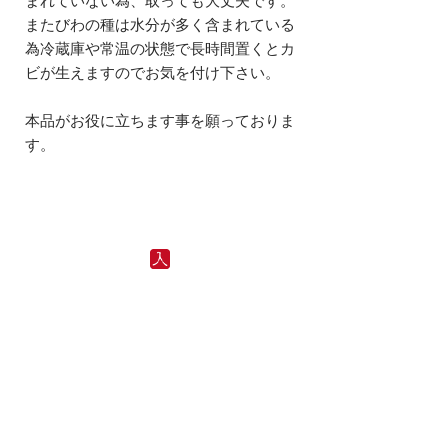
まれていない為、取っても大丈夫です。
またびわの種は水分が多く含まれている
為冷蔵庫や常温の状態で長時間置くとカ
ビが生えますのでお気を付け下さい。
本品がお役に立ちます事を願っておりま
す。
お問い合わせ
入来屋の商品へのご質問、その他お問い合わせ
は、下記メールフォームよりご連絡ください。
​担当より折り返し連絡いたします。3日経っても
連絡がない場合は、お手数ではございますが、
095-893−5442
までお電話をお願いいたします。