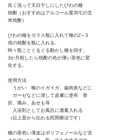
良く洗って天日干しにしたびわの種
焼酎（おすすめはアルコール度35℃の玄
米焼酎）
びわの種をガラス瓶に入れて種の2～3
倍の焼酎を瓶に入れる。
時々瓶ごとぐるぐる動かし種を回す。
3か月程したら焼酎の色が薄い茶色に変
化する。
使用方法
うがい 喉のイガイガ、歯肉炎などに
ガーゼなどに浸して皮膚に塗布 骨
折、痛み、あせも等
入浴剤としてお風呂に適量入れる
（以上昔から伝わる民間療法です）
種の茶色い薄皮はポリフェノールなど含